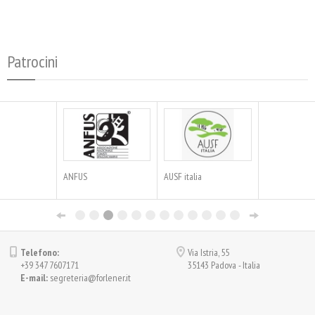
Patrocini
ANFUS
AUSF italia
Fed. Reg. Ordi
Lombardia
Telefono:
Via Istria, 55
+39 347 7607171
35143 Padova - Italia
E-mail:
segreteria@forlener.it