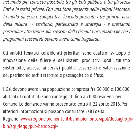
nel modo più concreto possibile, tra gli Enti pubblici e tra gli stessi
Enti e le realtà private. Con una forte presenza delle Unioni Montane.
In modo da essere competitivi. Tenendo presente i tre principi base
della misura - territorio, partenariato e strategia - e prestando
particolare attenzione alla crescita della ricaduta occupazionale che i
programmi presentati devono avere come traguardo”
.
Gli ambiti tematici considerati prioritari sono quattro: sviluppo e
innovazione delle filiere e dei sistemi produttivi locali; turismo
sostenibile; accesso ai servizi pubblici essenziali e valorizzazione
del patrimonio architettonico e paesaggistico diffuso.
I Gal devono avere una popolazione compresa fra 30.000 e 100.000
abitanti. I contributi sono conteggiati fino a 7.000 residenti per
Comune. Le domande vanno presentate entro il 22 aprile 2016. Per
ulteriori informazioni si possono consultare i siti della
Regione:
www.regione.piemonte.it/bandipiemonte/appl/dettaglio_b
bin/agri/leggi/pub/bando.cgi
=