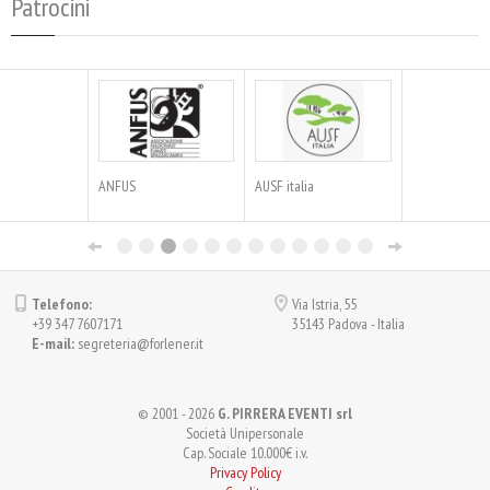
Patrocini
ANFUS
AUSF italia
Fe
Lo
Telefono:
Via Istria, 55
+39 347 7607171
35143 Padova - Italia
E-mail:
segreteria@forlener.it
© 2001 - 2026
G. PIRRERA EVENTI srl
Società Unipersonale
Cap. Sociale 10.000€ i.v.
Privacy Policy