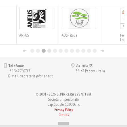
AUSF italia
Fed. Reg. Ordini AF
Lombardia
Telefono:
Via Istria, 55
+39 347 7607171
35143 Padova - Italia
E-mail:
segreteria@forlener.it
© 2001 - 2026
G. PIRRERA EVENTI srl
Società Unipersonale
Cap. Sociale 10.000€ i.v.
Privacy Policy
Credits